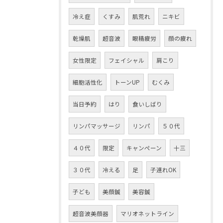
冷え症
くすみ
肌荒れ
ニキビ
乾燥肌
超音波
眼精疲労
顔の疲れ
女性限定
フェイシャル
肩こり
細胞活性化
トーンUP
むくみ
当日予約
はり
食いしばり
リンパマッサージ
リンパ
５０代
４０代
限定
キャンペーン
十三
３０代
冷える
足
子連れOK
子ども
美顔鍼
美容鍼
超音波美顔器
マリオネットライン