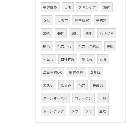
美容鍼灸
大阪
スキンケア
20代
女性
大阪市
完全個室
予約制
30代
40代
50代
薄毛
ハリツヤ
腸活
毛穴汚れ
毛穴引き締め
美肌
何世代
自律神経
整える
女優
当日予約OK
髪質改善
淀川区
エステ
たるみ
毛穴
免疫力
ターンオーバー
コラーゲン
小顔
トーンアップ
シワ
シミ
生理